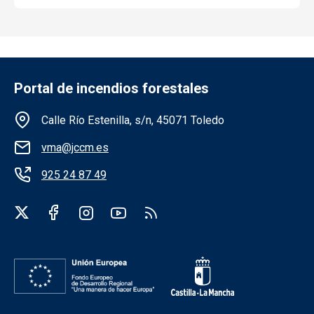
Portal de incendios forestales
Información de la institución
Calle Río Estenilla, s/n, 45071 Toledo
vma@jccm.es
925 24 87 49
Redes sociales institución